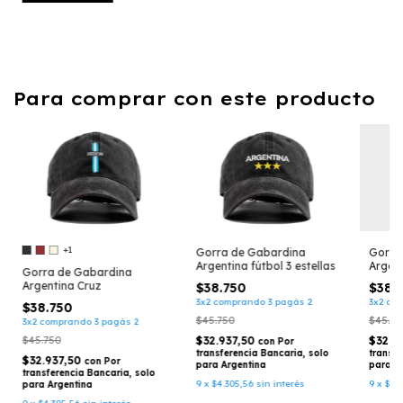
Para comprar con este producto
+1
Gorra de Gabardina
Gorra
Argentina fútbol 3 estellas
Argent
Gorra de Gabardina
Argentina Cruz
$38.750
$38.
3x2 comprando 3 pagás 2
3x2 co
$38.750
$45.750
$45.75
3x2 comprando 3 pagás 2
$45.750
$32.937,50
$32.9
con
Por
transferencia Bancaria, solo
transfe
$32.937,50
con
Por
para Argentina
para A
transferencia Bancaria, solo
9
x
$4.305,56
sin interés
9
x
$4.
para Argentina