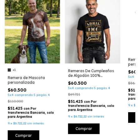
Remer
perso
foto t
+1
Remeras De Cumpleaños
$60.
de Algodón 100%
5x4 co
Remera de Mascota
Personalizadas, Unisex
personalizada
$60.500
$86.50
(013)
5x4 comprando 5 pagás 4
$60.500
$51.4
$69.721
transfe
5x4 comprando 5 pagás 4
para A
$110.000
$51.425
con
Por
9
x
$6.7
transferencia Bancaria, solo
$51.425
con
Por
para Argentina
transferencia Bancaria, solo
9
x
$6.722,22
sin interés
para Argentina
C
9
x
$6.722,22
sin interés
Comprar
Comprar